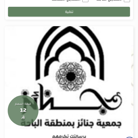
تنقية
قيمة السهم
12

برسالتك تكرمهم