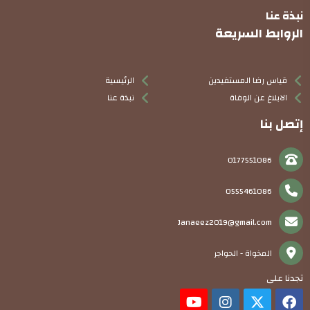
نبذة عنا
الروابط السريعة
قياس رضا المستفيدين
الرئيسية
الابلاغ عن الوفاة
نبذة عنا
إتصل بنا
0177551086
0555461086
Janaeez2019@gmail.com
المخواة - الحواجر
تجدنا على