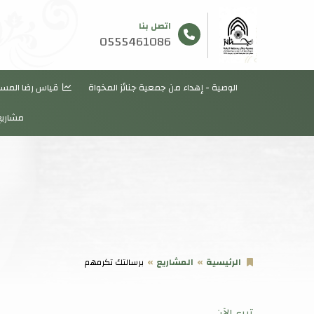
اتصل بنا
0555461086
الوصية - إهداء من جمعية جنائز المخواة
قياس رضا المس
مشاريع
الرئيسية
المشاريع
برسالتك تكرمهم
تبرع الآن