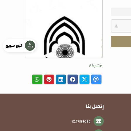

تبرع سريع
مشاركة
إتصل بنا
0177551086