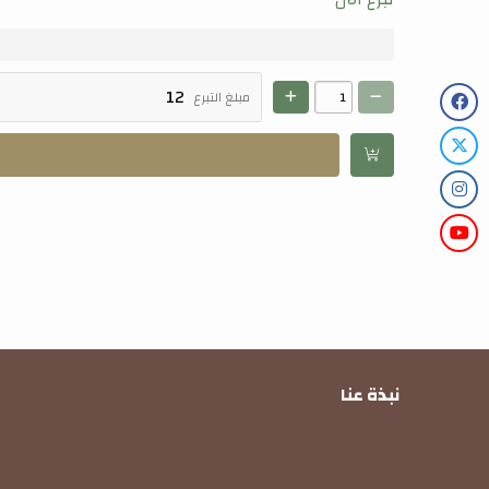
مبلغ التبرع
نبذة عنا